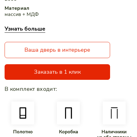
Материал
массив + МДФ
Номенклатурная группа
Узнать больше
Дверь межкомнатная
Покрытие
экошпон на основе ПВХ
Ваша дверь в интерьере
Серия
V6
Сторона открывания
Заказать в 1 клик
Универсальная
Тип полотна
В комплект входит:
царговая
Толщина двери
35
Цвет
Крем вуд
Цвет Сгрупиированный
Полотно
Коробка
Наличники
Крем вуд